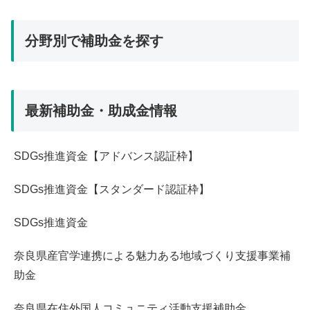
人材（雇用・人件費削減等） (257)
千葉県 (30)
その他社会事業・スタートアップ等 (822)
新規事業・製品開発等 (444)
分野別で補助金を探す
和歌山県 (31)
ボランティア活動 (116)
設備投資 (112)
埼玉県 (0)
一般・特定相談支援事業 (124)
運転資金・その他活動費等 (524)
その他 (837)
大阪府 (30)
就労定着支援 (422)
開業 (154)
最新補助金・助成金情報
児童 (484)
奈良県 (13)
就労移行支援 (425)
医療 (469)
宮城県 (23)
就労継続支援A型 (566)
SDGs推進資金【アドバンス認証枠】
地域 (668)
宮崎県 (15)
就労継続支援B型 (569)
引きこもり (512)
SDGs推進資金【スタンダード認証枠】
富山県 (28)
放課後デイ・児童発達支援 (424)
環境 (505)
山口県 (29)
SDGs推進資金
老人ホーム・グループホーム (465)
障害（知的） (612)
山形県 (14)
自立訓練（生活訓練） (420)
奈良県産官学連携による魅力ある地域づくり支援事業補
障害（精神） (609)
山梨県 (15)
助金
訪問介護・訪問看護等(その他訪問系サービス） (468)
障害（身体） (615)
岐阜県 (25)
障害者雇用 (177)
奈良県在住外国人コミュニティ活動支援補助金