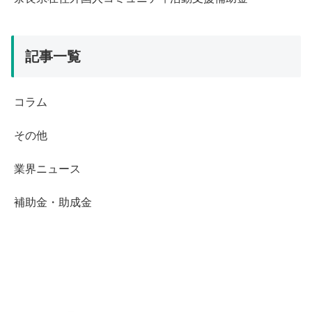
難病 (515)
岡山県 (32)
高齢 (520)
岩手県 (4)
記事一覧
島根県 (43)
徳島県 (23)
コラム
愛知県 (17)
その他
新潟県 (25)
東京都 (1)
業界ニュース
栃木県 (32)
補助金・助成金
滋賀県 (28)
熊本県 (13)
石川県 (59)
神奈川県 (0)