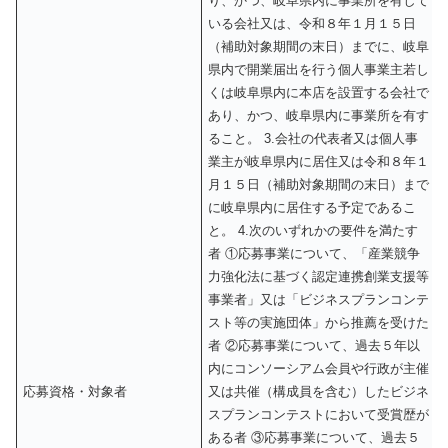
り、かつ、岐阜県内に事業所を有して
いる会社又は、令和８年１月１５日
（補助対象期間の末日）までに、岐阜
県内で開業届出を行う個人事業主若し
くは岐阜県内に本店を設置する会社で
あり、かつ、岐阜県内に事業所を有す
ること。 3.会社の代表者又は個人事
業主が岐阜県内に居住又は令和８年１
月１５日（補助対象期間の末日）まで
に岐阜県内に居住する予定であるこ
と。 4.次のいずれかの要件を満たす
者 ①応募事業について、「産業競争
力強化法に基づく認定連携創業支援等
事業者」又は「ビジネスプランコンテ
スト等の実施団体」から推薦を受けた
者 ②応募事業について、過去５年以
内にコンソーシアム会員や行政が主催
応募資格・対象者
又は共催（構成員を含む）したビジネ
スプランコンテストにおいて受賞歴が
ある者 ③応募事業について、過去５