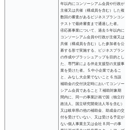
年以内にコンソーシアム会員や行政が
主催又は共催（構成員を含む）した複
数回の審査があるビジネスプランコン
テストで最終審査まで通過した者。
④応募事業について、過去５年以内に
コンソーシアム会員や行政が主催又は
共催（構成員を含む）した参加者を公
募する形で実施する、ビジネスプラン
の作成やブラッシュアップを目的とし
た、専門家による伴走支援型の支援事
業を受けた者。 5.中小企業であるこ
と、みなし大企業でないこと 6.当該
補助金の交付決定時においてコンソー
シアム会員であること 7.補助対象期
間内に、同一の事業計画で国（独立行
政法人、国立研究開発法人等を含む）
又は岐阜県の他の補助金、助成金の交
付を受けていない、又は受ける予定が
ない個人事業主又は会社 8.同一の事