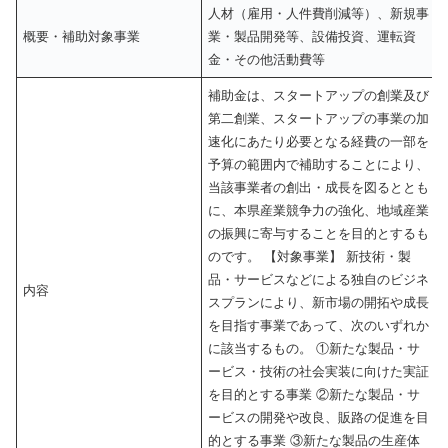
人材（雇用・人件費削減等）、新規事
概要・補助対象事業
業・製品開発等、設備投資、運転資
金・その他活動費等
補助金は、スタートアップの創業及び
第二創業、スタートアップの事業の加
速化にあたり必要となる経費の一部を
予算の範囲内で補助することにより、
当該事業者の創出・成長を図るととも
に、本県産業競争力の強化、地域産業
の振興に寄与することを目的とするも
のです。 【対象事業】 新技術・製
品・サービスなどによる独自のビジネ
内容
スプランにより、新市場の開拓や成長
を目指す事業であって、次のいずれか
に該当するもの。 ①新たな製品・サ
ービス・技術の社会実装に向けた実証
を目的とする事業 ②新たな製品・サ
ービスの開発や改良、販路の促進を目
的とする事業 ③新たな製品の生産体