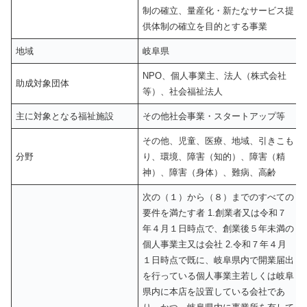
制の確立、量産化・新たなサービス提
供体制の確立を目的とする事業
地域
岐阜県
NPO、個人事業主、法人（株式会社
助成対象団体
等）、社会福祉法人
主に対象となる福祉施設
その他社会事業・スタートアップ等
その他、児童、医療、地域、引きこも
分野
り、環境、障害（知的）、障害（精
神）、障害（身体）、難病、高齢
次の（１）から（８）までのすべての
要件を満たす者 1.創業者又は令和７
年４月１日時点で、創業後５年未満の
個人事業主又は会社 2.令和７年４月
１日時点で既に、岐阜県内で開業届出
を行っている個人事業主若しくは岐阜
県内に本店を設置している会社であ