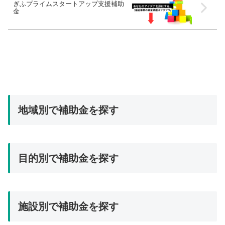
ぎふプライムスタートアップ支援補助
金
地域別で補助金を探す
三重県 (17)
目的別で補助金を探す
京都府 (26)
佐賀県 (28)
イベント・セミナー等 (233)
全国 (14)
施設別で補助金を探す
コスト削減（水道光熱費・エネルギー・備品等） (276)
北海道 (8)