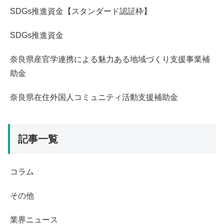
引きこもり (512)
SDGs推進資金【スタンダード認証枠】
富山県 (28)
放課後デイ・児童発達支援 (424)
環境 (505)
山口県 (29)
SDGs推進資金
老人ホーム・グループホーム (465)
障害（知的） (612)
山形県 (14)
自立訓練（生活訓練） (420)
奈良県産官学連携による魅力ある地域づくり支援事業補
障害（精神） (609)
山梨県 (15)
助金
訪問介護・訪問看護等(その他訪問系サービス） (468)
障害（身体） (615)
岐阜県 (25)
障害者雇用 (177)
奈良県在住外国人コミュニティ活動支援補助金
難病 (515)
岡山県 (32)
高齢 (520)
岩手県 (4)
記事一覧
島根県 (43)
徳島県 (23)
コラム
愛知県 (17)
その他
新潟県 (25)
東京都 (1)
業界ニュース