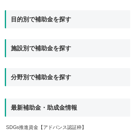
三重県 (17)
目的別で補助金を探す
京都府 (26)
佐賀県 (28)
イベント・セミナー等 (233)
全国 (14)
施設別で補助金を探す
コスト削減（水道光熱費・エネルギー・備品等） (276)
北海道 (8)
人材（雇用・人件費削減等） (257)
千葉県 (30)
その他社会事業・スタートアップ等 (822)
新規事業・製品開発等 (444)
分野別で補助金を探す
和歌山県 (31)
ボランティア活動 (116)
設備投資 (112)
埼玉県 (0)
一般・特定相談支援事業 (124)
運転資金・その他活動費等 (524)
その他 (837)
大阪府 (30)
就労定着支援 (422)
開業 (154)
最新補助金・助成金情報
児童 (484)
奈良県 (13)
就労移行支援 (425)
医療 (469)
宮城県 (23)
就労継続支援A型 (566)
SDGs推進資金【アドバンス認証枠】
地域 (668)
宮崎県 (15)
就労継続支援B型 (569)